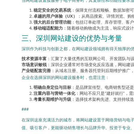
当网站建设直接服务于电子商务时，其复杂性和功能性要求
稳定安全的交易系统
：保障支付流程顺畅、数据加密可
卓越的用户体验（UX）
：从商品搜索、详情浏览、购
强大的后台管理功能
：包括订单处理、库存管理、客户
移动端适配能力
：随着移动购物成为主流，响应式设计
三、深圳网站建设的优势与考量
深圳作为科技与创新之都，在网站建设领域拥有得天独厚的
技术资源丰富
：汇聚了大量优秀的互联网公司、开发团队与
市场意识敏锐
：深圳企业通常对市场变化反应迅速，网站建
产业链配套完善
：从域名注册、服务器托管到后期维护推广
企业在选择深圳的网站建设服务时，也需注意：
明确自身定位与目标
：是品牌宣传型、电商销售型还是
注重内容与营销一体化
：网站不应只是“建好就行”，
考量长期维护与升级
：选择技术架构先进、支持持续迭
###
在深圳这座充满活力的城市，将网站建设置于网络营销与电
值、吸引客户，更能驱动销售增长与品牌升华。投资于专业