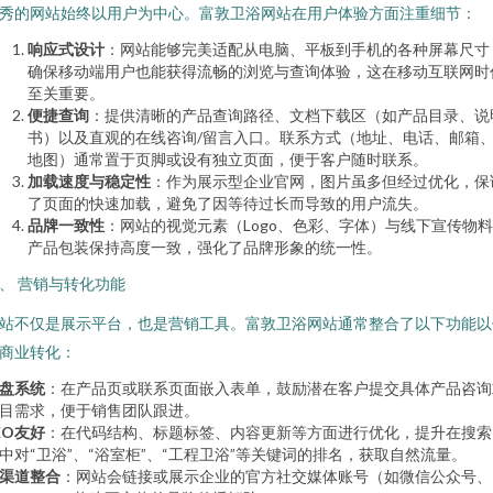
秀的网站始终以用户为中心。富敦卫浴网站在用户体验方面注重细节：
响应式设计
：网站能够完美适配从电脑、平板到手机的各种屏幕尺寸
确保移动端用户也能获得流畅的浏览与查询体验，这在移动互联网时
至关重要。
便捷查询
：提供清晰的产品查询路径、文档下载区（如产品目录、说
书）以及直观的在线咨询/留言入口。联系方式（地址、电话、邮箱
地图）通常置于页脚或设有独立页面，便于客户随时联系。
加载速度与稳定性
：作为展示型企业官网，图片虽多但经过优化，保
了页面的快速加载，避免了因等待过长而导致的用户流失。
品牌一致性
：网站的视觉元素（Logo、色彩、字体）与线下宣传物
产品包装保持高度一致，强化了品牌形象的统一性。
、 营销与转化功能
站不仅是展示平台，也是营销工具。富敦卫浴网站通常整合了以下功能以
商业转化：
盘系统
：在产品页或联系页面嵌入表单，鼓励潜在客户提交具体产品咨询
目需求，便于销售团队跟进。
EO友好
：在代码结构、标题标签、内容更新等方面进行优化，提升在搜索
中对“卫浴”、“浴室柜”、“工程卫浴”等关键词的排名，获取自然流量。
渠道整合
：网站会链接或展示企业的官方社交媒体账号（如微信公众号、