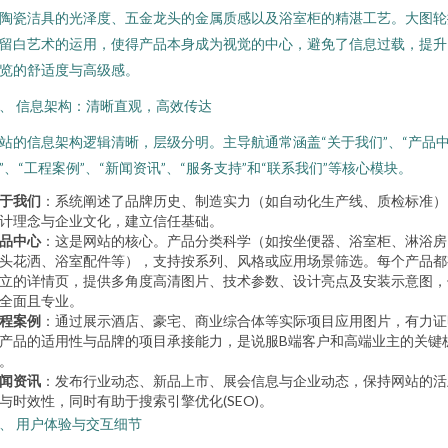
陶瓷洁具的光泽度、五金龙头的金属质感以及浴室柜的精湛工艺。大图轮
留白艺术的运用，使得产品本身成为视觉的中心，避免了信息过载，提升
览的舒适度与高级感。
、 信息架构：清晰直观，高效传达
站的信息架构逻辑清晰，层级分明。主导航通常涵盖“关于我们”、“产品
”、“工程案例”、“新闻资讯”、“服务支持”和“联系我们”等核心模块。
于我们
：系统阐述了品牌历史、制造实力（如自动化生产线、质检标准）
计理念与企业文化，建立信任基础。
品中心
：这是网站的核心。产品分类科学（如按坐便器、浴室柜、淋浴房
头花洒、浴室配件等），支持按系列、风格或应用场景筛选。每个产品都
立的详情页，提供多角度高清图片、技术参数、设计亮点及安装示意图，
全面且专业。
程案例
：通过展示酒店、豪宅、商业综合体等实际项目应用图片，有力证
产品的适用性与品牌的项目承接能力，是说服B端客户和高端业主的关键
。
闻资讯
：发布行业动态、新品上市、展会信息与企业动态，保持网站的活
与时效性，同时有助于搜索引擎优化(SEO)。
、 用户体验与交互细节