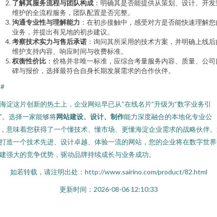
了解其服务流程与团队构成
：明确其是否能提供从策划、设计、开发
维护的全流程服务，团队配置是否完整。
沟通专业性与理解能力
：在初步接触中，感受对方是否能快速理解您
业务，并提出有见地的初步建议。
考察技术实力与售后承诺
：询问其所采用的技术方案，并明确上线后
维护支持内容、响应时间与收费标准。
权衡性价比
：价格并非唯一标准，应综合考量服务内容、质量、公司
碑与报价，选择最符合自身长期发展需求的合作伙伴。
##
海淀这片创新的热土上，企业网站早已从“在线名片”升级为“数字业务引
”。选择一家能够将
网站建设、设计、制作
能力深度融合的本地化专业公
，意味着您获得了一个懂技术、懂市场、更懂海淀企业需求的战略伙伴。
打造一个技术先进、设计卓越、体验一流的网站，您的企业将在数字世界
建强大的竞争优势，驱动品牌持续成长与业务成功。
如若转载，请注明出处：http://www.sairino.com/product/82.html
更新时间：2026-08-06 12:10:33