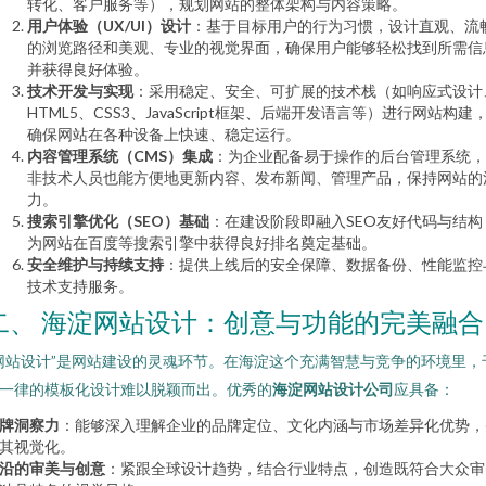
转化、客户服务等），规划网站的整体架构与内容策略。
用户体验（UX/UI）设计
：基于目标用户的行为习惯，设计直观、流
的浏览路径和美观、专业的视觉界面，确保用户能够轻松找到所需信
并获得良好体验。
技术开发与实现
：采用稳定、安全、可扩展的技术栈（如响应式设计
HTML5、CSS3、JavaScript框架、后端开发语言等）进行网站构建
确保网站在各种设备上快速、稳定运行。
内容管理系统（CMS）集成
：为企业配备易于操作的后台管理系统，
非技术人员也能方便地更新内容、发布新闻、管理产品，保持网站的
力。
搜索引擎优化（SEO）基础
：在建设阶段即融入SEO友好代码与结构
为网站在百度等搜索引擎中获得良好排名奠定基础。
安全维护与持续支持
：提供上线后的安全保障、数据备份、性能监控
技术支持服务。
二、 海淀网站设计：创意与功能的完美融合
网站设计”是网站建设的灵魂环节。在海淀这个充满智慧与竞争的环境里，
一律的模板化设计难以脱颖而出。优秀的
海淀网站设计公司
应具备：
牌洞察力
：能够深入理解企业的品牌定位、文化内涵与市场差异化优势，
其视觉化。
沿的审美与创意
：紧跟全球设计趋势，结合行业特点，创造既符合大众审