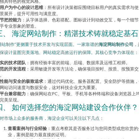
独具特色的视觉风格。
用户为中心的设计思维
：所有设计决策都应围绕目标用户的真实需求与使
景展开，提升可用性与满意度。
节把控能力
：从字体选择、色彩搭配、图标设计到动效交互，每一个细节
乎专业形象的塑造。
三、 海淀网站制作：精湛技术铸就稳定基石
网站制作”更侧重于技术开发与实现层面。一家靠谱的
海淀网站制作公司
，
保设计蓝图完美落地、网站稳定高效运行的保障。其核心竞争力体现在：
实的技术团队
：拥有经验丰富的前端、后端、数据库及运维工程师。
范的开发流程
：采用敏捷开发等方法论，确保项目按时、按质、按预算交
。
性能与安全的极致追求
：通过代码优化、服务器配置、安全防护等措施，
网站访问速度与数据安全，这对科技企业尤为重要。
平台兼容能力
：确保网站在PC、平板、手机等各种终端和设备浏览器上
完美呈现。
四、 如何选择您的海淀网站建设合作伙伴？
对市场上众多的服务商，海淀企业可以关注以下几点：
查看案例与行业经验
：重点考察其是否服务过与您同类型或您欣赏的
业，案例是能力最直接的证明。