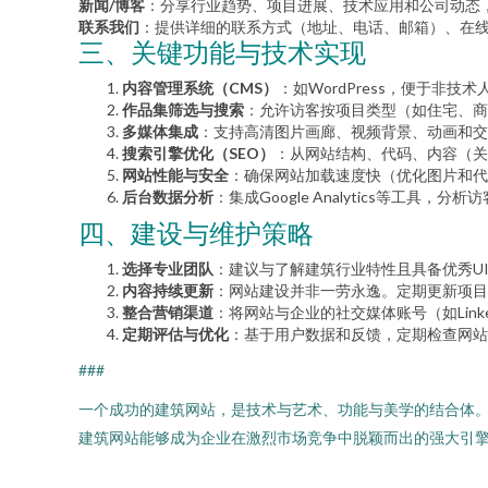
新闻/博客
：分享行业趋势、项目进展、技术应用和公司动态
联系我们
：提供详细的联系方式（地址、电话、邮箱）、在
三、关键功能与技术实现
内容管理系统（CMS）
：如WordPress，便于非
作品集筛选与搜索
：允许访客按项目类型（如住宅、商
多媒体集成
：支持高清图片画廊、视频背景、动画和交
搜索引擎优化（SEO）
：从网站结构、代码、内容（关
网站性能与安全
：确保网站加载速度快（优化图片和代
后台数据分析
：集成Google Analytics等工
四、建设与维护策略
选择专业团队
：建议与了解建筑行业特性且具备优秀UI
内容持续更新
：网站建设并非一劳永逸。定期更新项目
整合营销渠道
：将网站与企业的社交媒体账号（如LinkedI
定期评估与优化
：基于用户数据和反馈，定期检查网站
###
一个成功的建筑网站，是技术与艺术、功能与美学的结合体
建筑网站能够成为企业在激烈市场竞争中脱颖而出的强大引