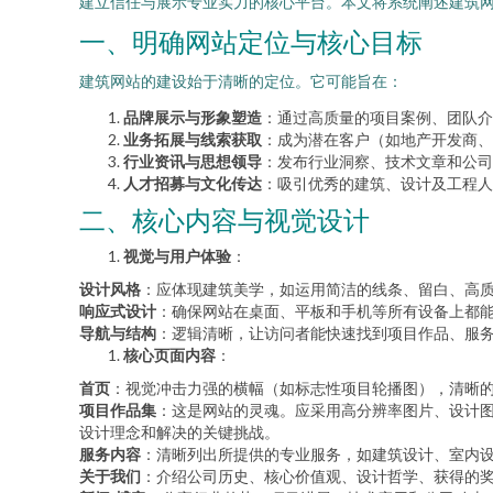
建立信任与展示专业实力的核心平台。本文将系统阐述建筑
一、明确网站定位与核心目标
建筑网站的建设始于清晰的定位。它可能旨在：
品牌展示与形象塑造
：通过高质量的项目案例、团队介
业务拓展与线索获取
：成为潜在客户（如地产开发商
行业资讯与思想领导
：发布行业洞察、技术文章和公司
人才招募与文化传达
：吸引优秀的建筑、设计及工程人
二、核心内容与视觉设计
视觉与用户体验
：
设计风格
：应体现建筑美学，如运用简洁的线条、留白、高
响应式设计
：确保网站在桌面、平板和手机等所有设备上都
导航与结构
：逻辑清晰，让访问者能快速找到项目作品、服
核心页面内容
：
首页
：视觉冲击力强的横幅（如标志性项目轮播图），清晰
项目作品集
：这是网站的灵魂。应采用高分辨率图片、设计图
设计理念和解决的关键挑战。
服务内容
：清晰列出所提供的专业服务，如建筑设计、室内设
关于我们
：介绍公司历史、核心价值观、设计哲学、获得的